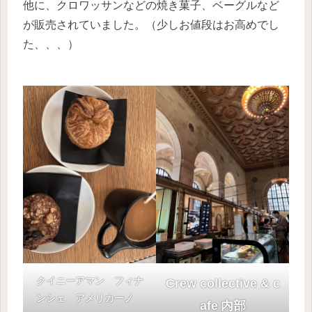
他に、クロワッサンなどの焼き菓子、ベーグルなど
が販売されていました。（少しお値段はお高めでし
た、、、）
クイニーアマン フィナ
Crew collective & c
ンシェ アメリカーノ
afe
内部