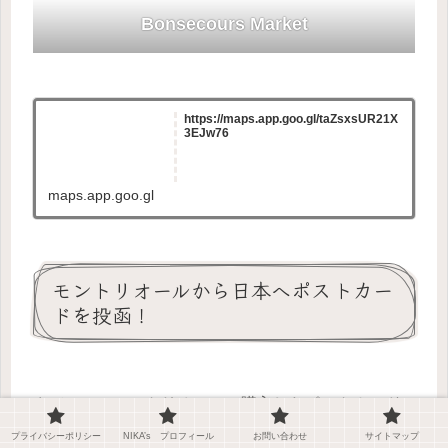
Bonsecours Market
https://maps.app.goo.gl/taZsxsUR21X
3EJw76
maps.app.goo.gl
モントリオールから日本へポストカー
ドを投函！
さて、このモントリオールで購入したポストカード
を使用して日本の実家へカードを送りました！
プライバシーポリシー
NIKA’s プロフィール
お問い合わせ
サイトマップ