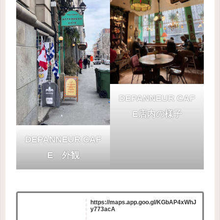
DEPANNEUR CAF
E店内の様子
DEPANNEUR CAF
E 外観
https://maps.app.goo.gl/KGbAP4xWhJ
y773acA