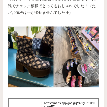
靴でチェック模様でとってもおしゃれでした！（た
だお値段は手が出せませんでした汗）
https://maps.app.goo.gl/jY4CgHrE7DP
vLoAE7