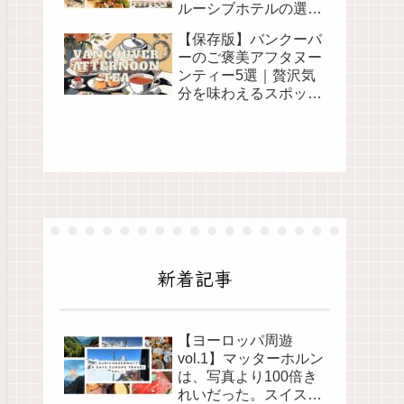
ルーシブホテルの選び
方と注意点
【保存版】バンクーバ
ーのご褒美アフタヌー
ンティー5選｜贅沢気
分を味わえるスポット
まとめ
新着記事
【ヨーロッパ周遊
vol.1】マッターホルン
は、写真より100倍き
れいだった。スイス女