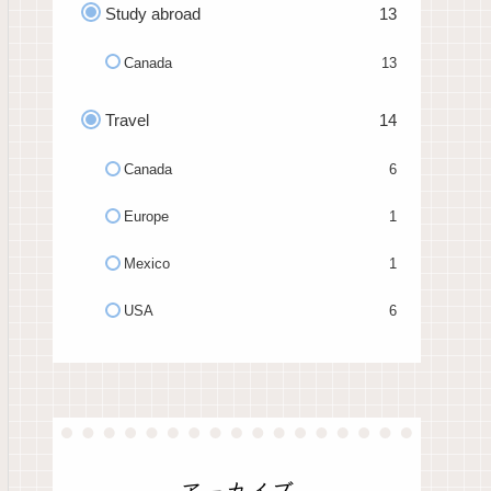
Study abroad
13
Canada
13
Travel
14
Canada
6
Europe
1
Mexico
1
USA
6
アーカイブ